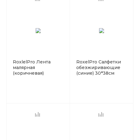
RoxlelPro Лента
RoxelPro Салфетки
малярная
обезжиривающие
(коричневая)
(синие) 30*38см
48мм*40м
500шт