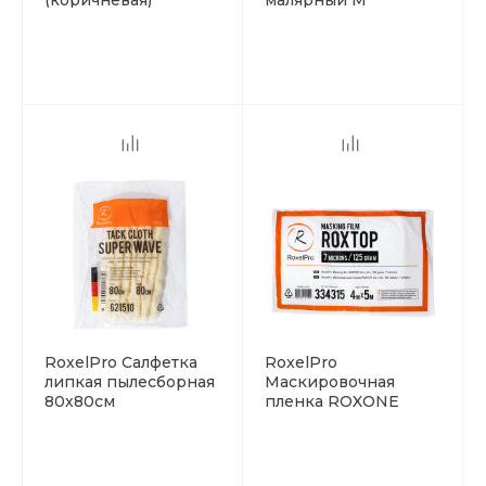
(коричневая)
малярный M
24мм*40м
RoxelPro Салфетка
RoxelPro
липкая пылесборная
Маскировочная
80х80см
пленка ROXONE
7мкм 4*5м