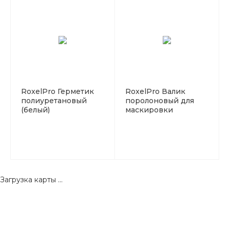
RoxelPro Герметик
RoxelPro Валик
полиуретановый
поролоновый для
(белый)
маскировки
проемов 13мм*50м
Загрузка карты ...