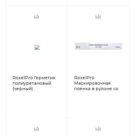
RoxelPro Герметик
RoxelPro
полиуретановый
Маскировочная
(черный)
пленка в рулоне со
стат.эффектом
ROXONE 4*150м