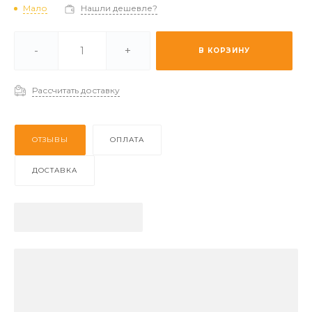
Мало
Нашли дешевле?
и -
Мало
-
+
В КОРЗИНУ
 (2-3 дня) -
Отстуствует
Рассчитать доставку
ОТЗЫВЫ
ОПЛАТА
ДОСТАВКА