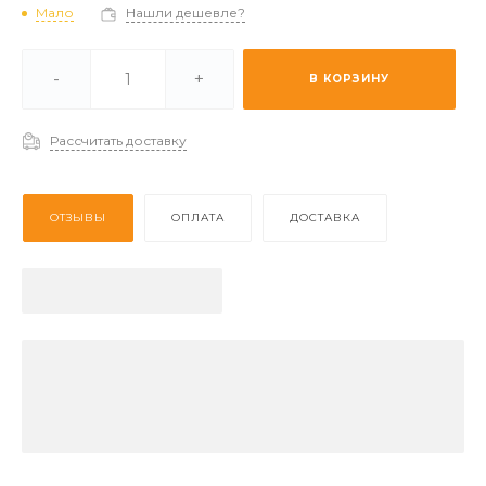
Мало
Нашли дешевле?
и -
Мало
-
+
В КОРЗИНУ
 (2-3 дня) -
Отстуствует
Рассчитать доставку
ОТЗЫВЫ
ОПЛАТА
ДОСТАВКА