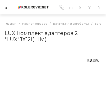
Главная
/
Каталог товаров
/
Багажники и автобоксы
/
Багажн
LUX Комплект адаптеров 2
"LUX"JX12I(ШМ)