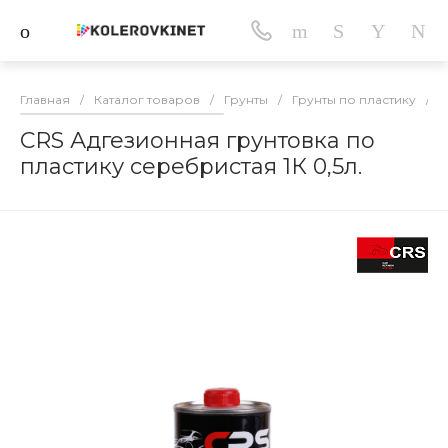
Главная
/
Каталог товаров
/
Грунты
/
Грунты по пластику
/
C
CRS Адгезионная грунтовка по
пластику серебристая 1К 0,5л.