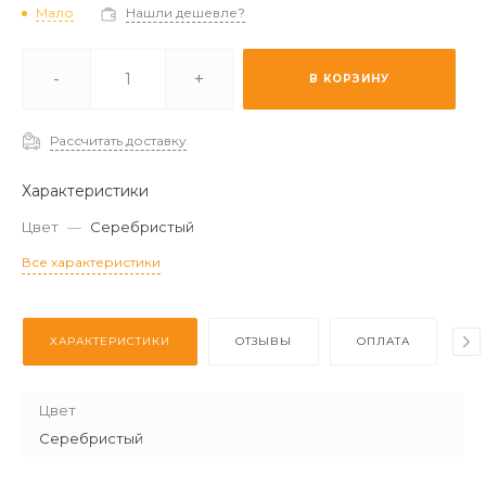
Мало
Нашли дешевле?
и -
Отстуствует
-
+
В КОРЗИНУ
 (2-3 дня) -
Отстуствует
Рассчитать доставку
Характеристики
Цвет
—
Серебристый
Все характеристики
ХАРАКТЕРИСТИКИ
ОТЗЫВЫ
ОПЛАТА
Д
Цвет
Серебристый