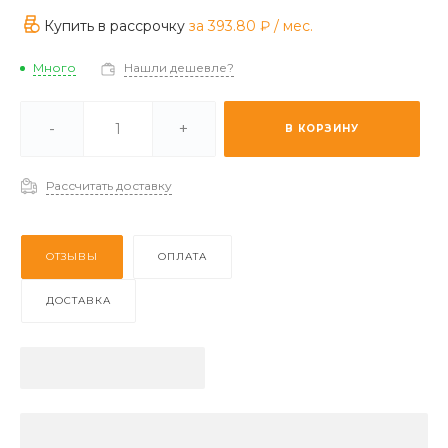
Купить в рассрочку
за
393.80 ₽
/ мес.
Много
Нашли дешевле?
ии -
Отстуствует
-
+
В КОРЗИНУ
з (2-3 дня) -
Отстуствует
Рассчитать доставку
ОТЗЫВЫ
ОПЛАТА
ДОСТАВКА