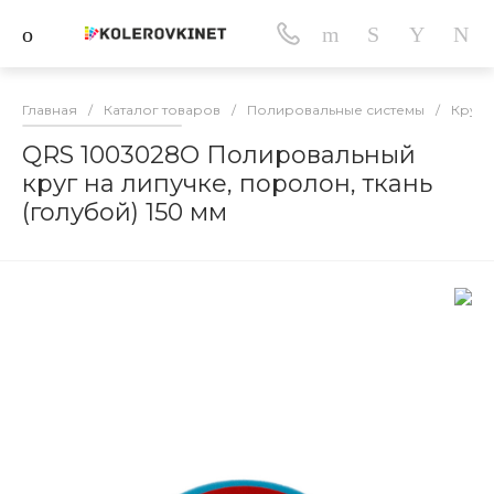
Главная
/
Каталог товаров
/
Полировальные системы
/
Круги
QRS 1003028O Полировальный
круг на липучке, поролон, ткань
(голубой) 150 мм