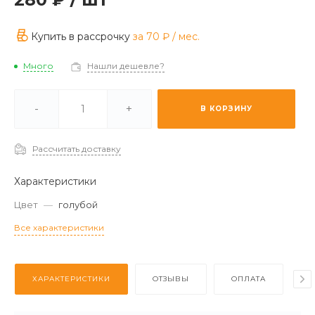
Купить в рассрочку
за
70 ₽
/ мес.
Много
Нашли дешевле?
ии -
Мало
-
+
В КОРЗИНУ
з (2-3 дня) -
Отстуствует
Рассчитать доставку
Характеристики
Цвет
—
голубой
Все характеристики
ХАРАКТЕРИСТИКИ
ОТЗЫВЫ
ОПЛАТА
Д