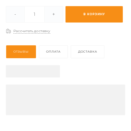
и -
Мало
-
+
В КОРЗИНУ
 (2-3 дня) -
Отстуствует
Рассчитать доставку
ОТЗЫВЫ
ОПЛАТА
ДОСТАВКА