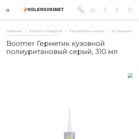
Главная
/
Каталог товаров
/
Герметики и клеи
/
Кузовные ав
Boomer Герметик кузовной
полиуритановый серый, 310 мл