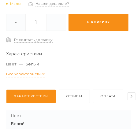
Мало
Нашли дешевле?
и -
Мало
-
+
В КОРЗИНУ
 (2-3 дня) -
Отстуствует
Рассчитать доставку
Характеристики
Цвет
—
Белый
Все характеристики
ХАРАКТЕРИСТИКИ
ОТЗЫВЫ
ОПЛАТА
Д
Цвет
Белый