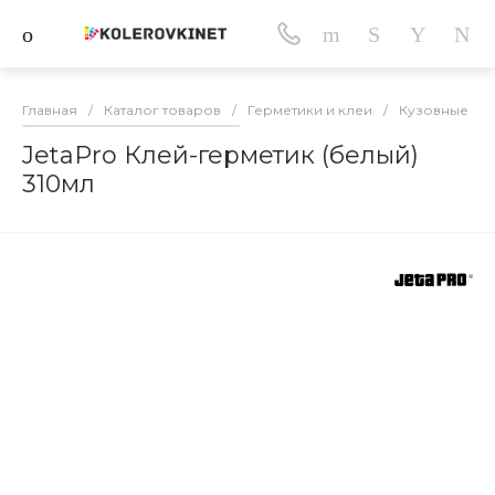
Главная
/
Каталог товаров
/
Герметики и клеи
/
Кузовные ав
JetaPro Клей-герметик (белый)
310мл