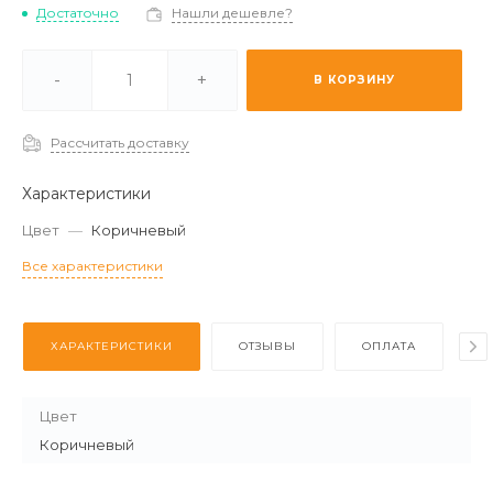
Достаточно
Нашли дешевле?
ичии -
Мало
-
+
В КОРЗИНУ
каз (2-3 дня) -
Отстуствует
Рассчитать доставку
Характеристики
Цвет
—
Коричневый
Все характеристики
ХАРАКТЕРИСТИКИ
ОТЗЫВЫ
ОПЛАТА
Д
Цвет
Коричневый