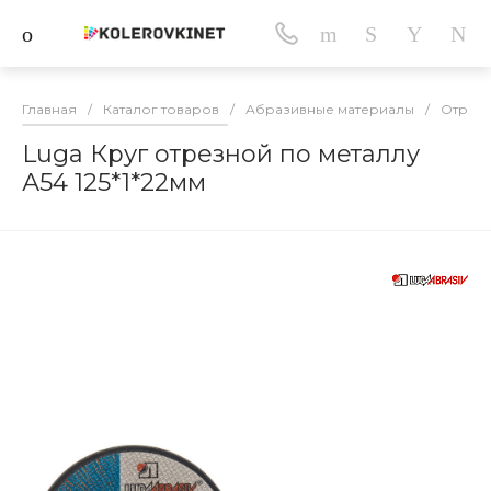
Главная
/
Каталог товаров
/
Абразивные материалы
/
Отрезн
Luga Круг отрезной по металлу
А54 125*1*22мм