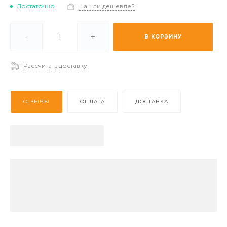
Достаточно
Нашли дешевле?
ичии -
Мало
-
+
В КОРЗИНУ
каз (2-3 дня) -
Отстуствует
Рассчитать доставку
ОТЗЫВЫ
ОПЛАТА
ДОСТАВКА