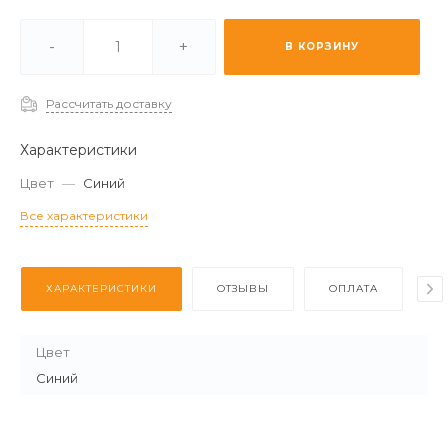
ичии -
Мало
-
+
В КОРЗИНУ
каз (2-3 дня) -
Отстуствует
Рассчитать доставку
Характеристики
Цвет
—
Синий
Все характеристики
ХАРАКТЕРИСТИКИ
ОТЗЫВЫ
ОПЛАТА
Д
Цвет
Синий