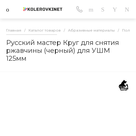
Главная
/
Каталог товаров
/
Абразивные материалы
/
Полим
Русский мастер Круг для снятия
ржавчины (черный) для УШМ
125мм