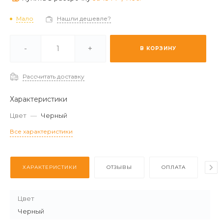
Мало
Нашли дешевле?
и -
Мало
-
+
В КОРЗИНУ
 (2-3 дня) -
Отстуствует
Рассчитать доставку
Характеристики
Цвет
—
Черный
Все характеристики
ХАРАКТЕРИСТИКИ
ОТЗЫВЫ
ОПЛАТА
Д
Цвет
Черный