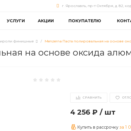
г. Ярославль, пр-т Октября, д. 82, ко
УСЛУГИ
АКЦИИ
ПОКУПАТЕЛЮ
КОНТ
ироли финишные
/
Menzerna Паста полировальная на основе ок
ьная на основе оксида алю
СРАВНИТЬ
ОТЛ
4 256 ₽
/
шт
Купить в рассрочку
за
1 