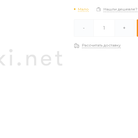
Мало
Нашли дешевле?
В наличии -
Мало
-
+
Под заказ (2-3 дня) -
Отстуствует
Рассчитать доставку