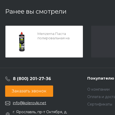
Ранее вы смотрели
Menzerna Паста
полировальная на
основе оксида
алюминия FF3000 1л
Покупателю
8 (800) 201-27-36
О компании
Заказать звонок
Оплата и дост
info@kolerovki.net
Сертификаты
г. Ярославль, пр-т Октября, д.