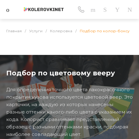
Главная
/
Услуги
/
Колеровка
/
Подбор по колор-боксу
Подбор по цветовому вееру
Для определения точного цвета лакокрасочного
покрытия кузова используется цветовой веер. Это
карточки, на каждую из которых нанесены
разные оттенки какого-либо цвета с указанием их
кода. Колорист сравнивает представленный
образец с разными оттенками краски, подбирая
наиболее совпадающий цвет.