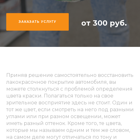
от 300 руб.
ЗАКАЗАТЬ УСЛУГУ
Приняв решение самостоятельно восстановить
лакокрасочное покрытие автомобиля, вы
можете столкнуться с проблемой определения
цвета краски. Полагаться только на свое
зрительное восприятие здесь не стоит. Один и
тот же цвет, если смотреть на него под разными
углами или при разном освещении, может
иметь разный оттенок. Кроме того, те цвета,
которые мы называем одним и тем же словом,
на самом деле могут отличаться по тону и