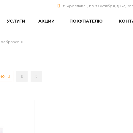
г. Ярославль, пр-т Октября, д. 82, ко
УСЛУГИ
АКЦИИ
ПОКУПАТЕЛЮ
КОНТ
оабразив
рно