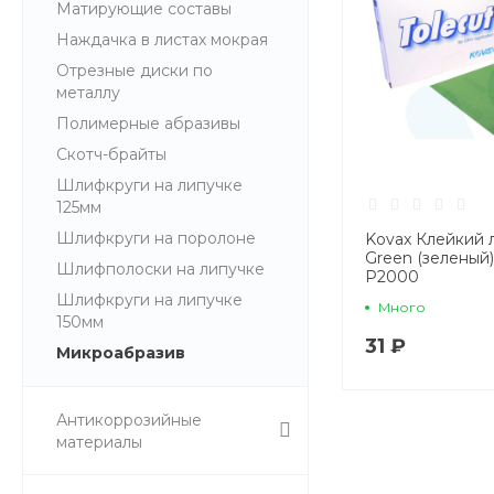
Матирующие составы
Наждачка в листах мокрая
Отрезные диски по
металлу
Полимерные абразивы
Скотч-брайты
Шлифкруги на липучке
125мм
Шлифкруги на поролоне
Kovax Клейкий л
Green (зеленый)
Шлифполоски на липучке
P2000
Шлифкруги на липучке
Много
150мм
31 ₽
Микроабразив
Антикоррозийные
материалы