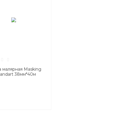
а малярная Masking
tandart 38мм*40м