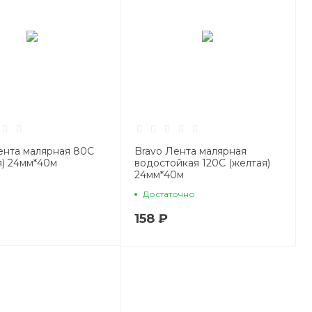
ента малярная 80С
Bravo Лента малярная
я) 24мм*40м
водостойкая 120С (желтая)
24мм*40м
Достаточно
158 ₽