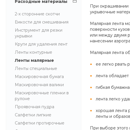
Расходные материалы
При окрашивании к
укрывочные матер
2-х сторонние скотчи
Емкости для смешивания
Малярная лента мо
поверхности кузов
Инструмент для резки
или между двумя р
укрывки
нанесении аэрогр
Круги для удаления лент
Ленты контурные
Малярная лента о
Ленты малярные
ее легко рвать 
Ленты специальные
лента обладает 
Маскировочная бумага
Маскировочная валики
гибкая бумажная
Маскировочные пленки в
рулоне
лента легко уда
Проявочная пудра
хорошая лента 
Салфетки липкие
ленты и образо
Салфетки протирочные
При выборе этого 