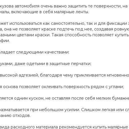
узова автомобиля очень важно защитить те поверхности, на 
иалы, включающие в себя малярные ленты.
жет использоваться как самостоятельно, так и для фиксации 
а, она не позволяет краске подтечь под нее, создавая ров
азными цветами краски. Такая способность позволяет купить 
афии.
бладает следующими качествами:
руками, даже одетыми в защитные перчатки;
высокой адгезией, благодаря чему приклеивается мгновенно,
 основа позволяет оклеивать поверхность рядом с углами;
ляется одним куском, не оставляя после себя мелких бумажн
разматывается при небольшом усилии. Слишком легкая или с
ванию отходов.
вида расходного материала рекомендуется купить малярные 