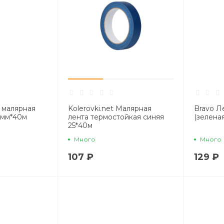
а малярная
Kolerovki.net Малярная
Bravo Л
8мм*40м
лента термостойкая синяя
(зелена
25*40м
Много
Много
107 ₽
129 ₽