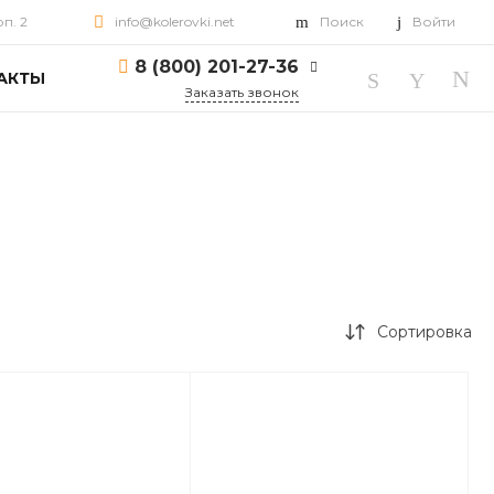
рп. 2
info@kolerovki.net
Поиск
Войти
8 (800) 201-27-36
АКТЫ
Заказать звонок
8 (800) 201-27-36
г. Ярославль, пр-т
Октября, д. 82, корп. 2
Пн-Пт: 10:00-18:00 Cб-
Вс: Выходной
info@kolerovki.net
Сортировка