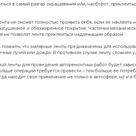
иться в самый разгар окрашивания или, наоборот, приклеить
ента не сможет полностью проявить себя, если ее наклеить 
ысушенное и обезжиренное покрытие. Частички механически
в не позволят ленте приклеиться надлежащим образом.
помнить, что малярные ленты предназначены для использов
чных лучей или дождя. В противном случае ленту сложнее уда
ой ленты для проведения авторемонтных работ будет зависе
ольше операций требуется провести – тем больше ее потреб
гда находит свое применение не только в автосфере, но и в б