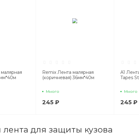
а малярная
Remix Лента малярная
A1 Лент
4мм*40м
(коричневая) 36мм*40м
Tapes S
Много
Много
245 ₽
245 ₽
 лента для защиты кузова