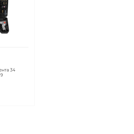
ента 34
09