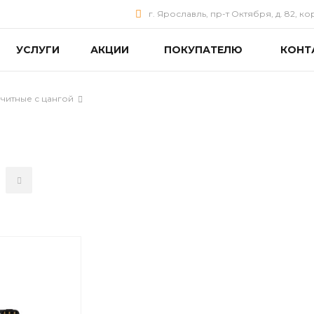
г. Ярославль, пр-т Октября, д. 82, ко
УСЛУГИ
АКЦИИ
ПОКУПАТЕЛЮ
КОНТ
читные с цангой