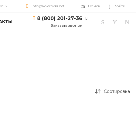
рп. 2
info@kolerovki.net
Поиск
Войти
8 (800) 201-27-36
АКТЫ
Заказать звонок
8 (800) 201-27-36
г. Ярославль, пр-т
Октября, д. 82, корп. 2
Пн-Пт: 10:00-18:00 Cб-
Вс: Выходной
info@kolerovki.net
Сортировка