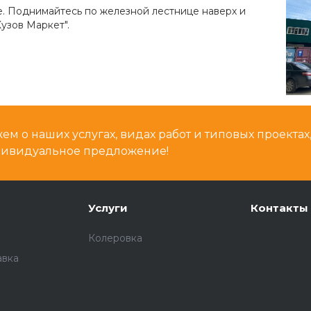
е. Поднимайтесь по железной лестнице наверх и
узов Маркет".
м о наших услугах, видах работ и типовых проектах
дивидуальное предложение!
Услуги
Контакты
Колеровка
авка