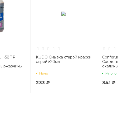
АН-58ПР
KUDO Смывка старой краски
Conferu
спрей 520мл
Средств
ль ржавчины
окалины
ржавчи
Мало
Много
233 ₽
341 ₽