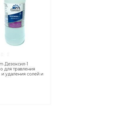
m Дезоксил-1
о для травления
 и удаления солей и
ны