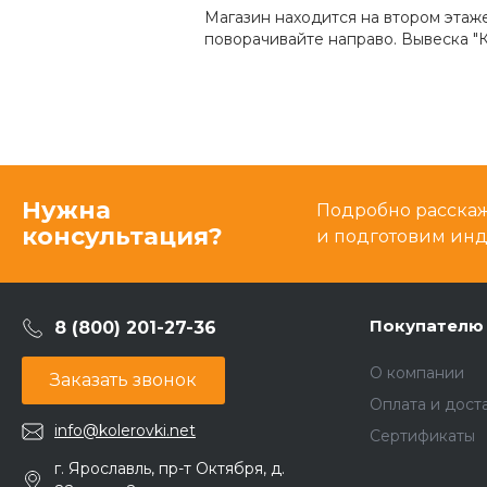
Магазин находится на втором этаж
поворачивайте направо. Вывеска "К
Нужна
Подробно расскаже
консультация?
и подготовим ин
Покупателю
8 (800) 201-27-36
О компании
Заказать звонок
Оплата и дост
info@kolerovki.net
Сертификаты
г. Ярославль, пр-т Октября, д.