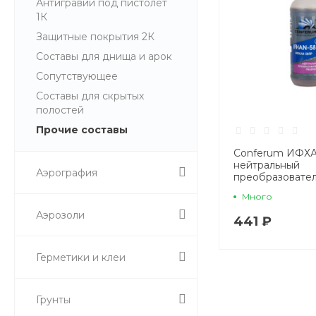
Антигравии под пистолет
1К
Защитные покрытия 2К
Составы для днища и арок
Сопутствующее
Составы для скрытых
полостей
Прочие составы
Conferum ИФХ
нейтральный
Аэрография
преобразовате
Много
Аэрозоли
441 ₽
Герметики и клеи
Грунты