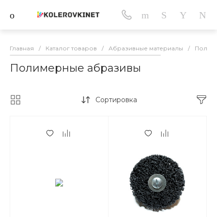
Главная
/
Каталог товаров
/
Абразивные материалы
/
Полим
Полимерные абразивы
Сортировка