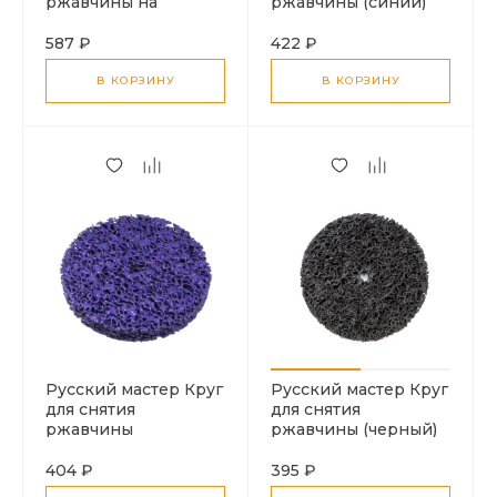
ржавчины на
ржавчины (синий)
шпинделе
100мм
(фиолетовый) 100мм
587 ₽
422 ₽
В КОРЗИНУ
В КОРЗИНУ
Русский мастер Круг
Русский мастер Круг
для снятия
для снятия
ржавчины
ржавчины (черный)
(фиолетовый) 100мм
100мм
404 ₽
395 ₽