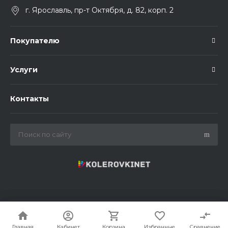
г. Ярославль, пр-т Октября, д. 82, корп. 2
Покупателю
Услуги
Контакты
© 2021 - 2026 Колеровки.Нет. Все права защищены.
Главная
Главная
Кабинет
Кабинет
Корзина
Корзина
Избранные
Избранные
Сравнение
Сравнение