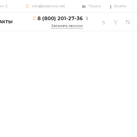
рп. 2
info@kolerovki.net
Поиск
Войти
8 (800) 201-27-36
АКТЫ
Заказать звонок
8 (800) 201-27-36
г. Ярославль, пр-т
Октября, д. 82, корп. 2
Пн-Пт: 10:00-18:00 Cб-
Вс: Выходной
info@kolerovki.net