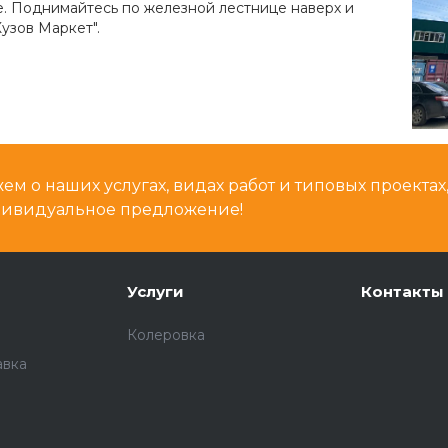
е. Поднимайтесь по железной лестнице наверх и
узов Маркет".
м о наших услугах, видах работ и типовых проектах
дивидуальное предложение!
Услуги
Контакты
Колеровка
авка