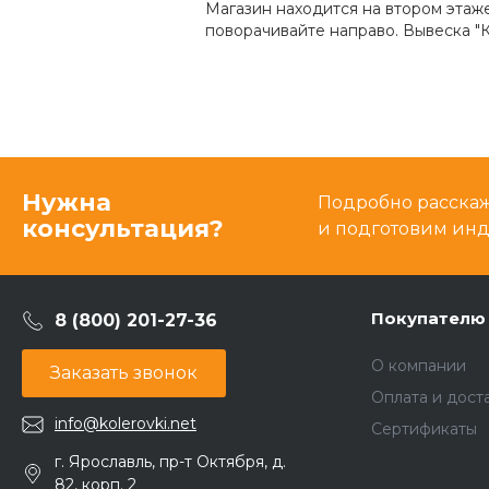
Магазин находится на втором этаж
поворачивайте направо. Вывеска "К
Нужна
Подробно расскаже
консультация?
и подготовим ин
Покупателю
8 (800) 201-27-36
О компании
Заказать звонок
Оплата и дост
info@kolerovki.net
Сертификаты
г. Ярославль, пр-т Октября, д.
82, корп. 2