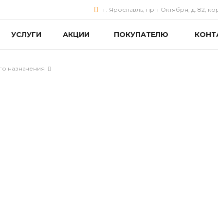
г. Ярославль, пр-т Октября, д. 82, ко
УСЛУГИ
АКЦИИ
ПОКУПАТЕЛЮ
КОНТ
го назначения