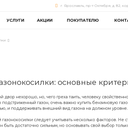
г. Ярославль, пр-т Октября, д. 82, ко
УСЛУГИ
АКЦИИ
ПОКУПАТЕЛЮ
КОНТ
лки
газонокосилки: основные крите
ой двор нехорошо, но, чего греха таить, человеку свойствен
о подстриженный газон, очень важно купить бензиновую га
ью, и поддерживать внешний вид газона на должном уровне.
 газонокосилки следует учитывать несколько факторов. Не с
н быть достаточно сильным, но основывать свой выбор тольк