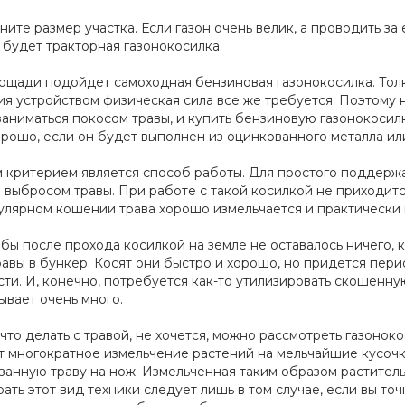
ите размер участка. Если газон очень велик, а проводить за
будет тракторная газонокосилка.
ощади подойдет самоходная бензиновая газонокосилка. Толкат
я устройством физическая сила все же требуется. Поэтому 
заниматься покосом травы, и купить бензиновую газонокосил
орошо, если он будет выполнен из оцинкованного металла ил
критерием является способ работы. Для простого поддержа
 выбросом травы. При работе с такой косилкой не приходитс
гулярном кошении трава хорошо измельчается и практически 
тобы после прохода косилкой на земле не оставалось ничего, 
авы в бункер. Косят они быстро и хорошо, но придется пе
ти. И, конечно, потребуется как-то утилизировать скошенну
ывает очень много.
, что делать с травой, не хочется, можно рассмотреть газон
т многократное измельчение растений на мельчайшие кусоч
анную траву на нож. Измельченная таким образом растительн
ать этот вид техники следует лишь в том случае, если вы то