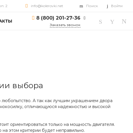
рп. 2
info@kolerovki.net
Поиск
Войти
8 (800) 201-27-36
АКТЫ
Заказать звонок
8 (800) 201-27-36
г. Ярославль, пр-т
Октября, д. 82, корп. 2
Пн-Пт: 10:00-18:00 Cб-
Вс: Выходной
info@kolerovki.net
рии выбора
но любопытство. А так как лучшим украшением двора
зонокосилку, отличающуюся надежностью и высокой
тоит ориентироваться только на мощность двигателя.
о на этом критерии будет неправильно.