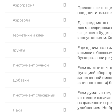
Аэрография
Прежде всего, оцен
предпочтительнее 
Аэрозоли
Для средних по пл
для маневрировани
чаще всего будет 
Герметики и клеи
корпус косилки. Х
Еще одним важным 
Грунты
косилки с боковым
бункера, а при ре
Инструмент ручной
Если вы хотите, ч
функцией сбора тр
заполненной емкос
Добавки
активного роста) б
Если думать о том
Инструмент слесарный
контексте означае
направляющих срез
удобрением. Но бр
Лаки