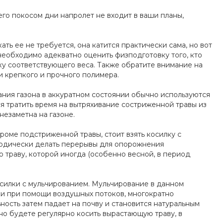
 его покосом дни напролет не входит в ваши планы,
ь ее не требуется, она катится практически сама, но вот
необходимо адекватно оценить физподготовку того, кто
ку соответствующего веса. Также обратите внимание на
и крепкого и прочного полимера.
ния газона в аккуратном состоянии обычно используются
я тратить время на вытряхивание состриженной травы из
незаметна на газоне.
кроме подстриженной травы, стоит взять косилку с
риодически делать перерывы для опорожнения
ю траву, которой иногда (особенно весной, в период
окосилки с мульчированием. Мульчирование в данном
ки при помощи воздушных потоков, многократно
ость затем падает на почву и становится натуральным
чно будете регулярно косить вырастающую траву, в