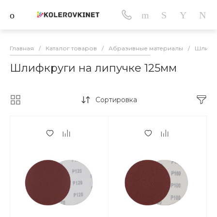
Главная
/
Каталог товаров
/
Абразивные материалы
/
Шлифкр
Шлифкруги на липучке 125мм
Сортировка