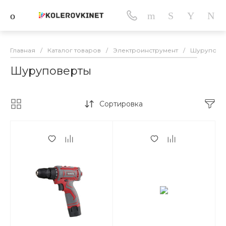
Главная
/
Каталог товаров
/
Электроинструмент
/
Шурупове
Шуруповерты
Сортировка