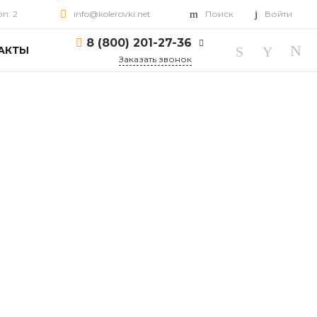
рп. 2
info@kolerovki.net
Поиск
Войти
8 (800) 201-27-36
АКТЫ
Заказать звонок
8 (800) 201-27-36
г. Ярославль, пр-т
Октября, д. 82, корп. 2
Пн-Пт: 10:00-18:00 Cб-
Вс: Выходной
info@kolerovki.net