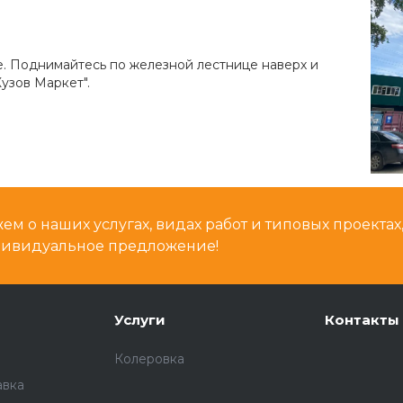
е. Поднимайтесь по железной лестнице наверх и
узов Маркет".
м о наших услугах, видах работ и типовых проектах
дивидуальное предложение!
Услуги
Контакты
Колеровка
авка