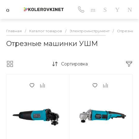
Главная
/
Каталог товаров
/
Электроинструмент
/
Отрезные
Отрезные машинки УШМ
Сортировка