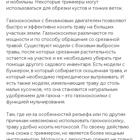
и мобильны. Некоторые триммеры могут
использоваться для обрезки кустов и тонких веток.
Газонокосилки с бензиновым двигателем позволяют
быстро и эффективно косить траву на больших
участках земли. Газонокосилки различаются по
мощности и по способу обращения со срезанной
травой. Существуют модели с боковым выбросом
травы, после которых срезанная растительность
остается на участке и ее необходимо убирать при
помощи другого садового инвентаря. Есть модели с
бункером, в который собирается скошенная трава, и
который необходимо периодически вытряхивать. И
есть также модели, измельчающие траву до столь
малых кусочков, что она становится натуральным
удобрением для газона – это газонокосилки с
функцией мульчирования.
Там, где из-за особенностей рельефа или по другим
причинам невозможно использовать газонокосилку,
траву удобно косить мотокосой. По своему действию
она схожа с триммером, но является более мощным
инструментом. Мотокоса с легкостью срежет не только