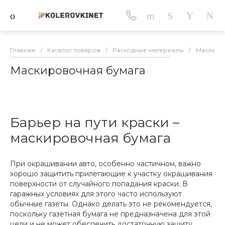
Главная
/
Каталог товаров
/
Расходные материалы
/
Маскиро
Маскировочная бумага
Барьер на пути краски –
маскировочная бумага
При окрашивании авто, особенно частичном, важно
хорошо защитить прилегающие к участку окрашивания
поверхности от случайного попадания краски. В
гаражных условиях для этого часто используют
обычные газеты. Однако делать это не рекомендуется,
поскольку газетная бумага не предназначена для этой
цели и не может обеспечить достаточную защиту.