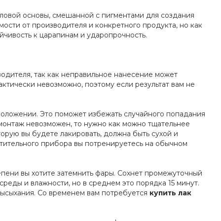
иловой основы, смешанной с пигментами для создания
ости от производителя и конкретного продукта, но как
йчивость к царапинам и ударопрочность.
одителя, так как неправильное нанесение может
актически невозможно, поэтому если результат вам не
 положении. Это поможет избежать случайного попадания
емонтаж невозможен, то нужно как можно тщательнее
торую вы будете лакировать, должна быть сухой и
етительного прибора вы потренируетесь на обычном
тепени вы хотите затемнить фары. Сохнет промежуточный
реды и влажности, но в среднем это порядка 15 минут.
высыхания. Со временем вам потребуется
купить лак