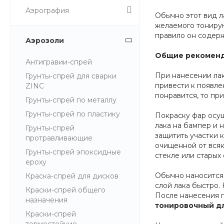
Аэрография
Обычно этот вид л
желаемого тонирую
правило он содерж
Аэрозоли
Общие рекоменд
Антигравии-спрей
При нанесении лак
Грунты-спрей для сварки
привести к появле
ZINC
понравится, то пр
Грунты-спрей по металлу
Грунты-спрей по пластику
Покраску фар осущ
лака на бампер и 
Грунты-спрей
защитить участки 
протравливающие
очищенной от всяк
Грунты-спрей эпоксидные
стекле или старых
epoxy
Обычно наносится 
Краска-спрей для дисков
слой лака быстро.
Краски-спрей общего
После нанесения п
назначения
тонировочный д
Краски-спрей
термостойкие