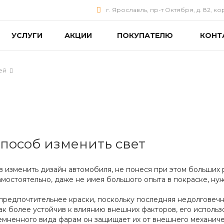
г. Ярославль, пр-т Октября, д. 82, ко
УСЛУГИ
АКЦИИ
ПОКУПАТЕЛЮ
КОНТ
ей
пособ изменить свет
 изменить дизайн автомобиля, не понеся при этом больших 
амостоятельно, даже не имея большого опыта в покраске, ну
 предпочтительнее краски, поскольку последняя недолговечн
Лак более устойчив к влиянию внешних факторов, его исполь
емненного вида фарам он защищает их от внешнего механиче