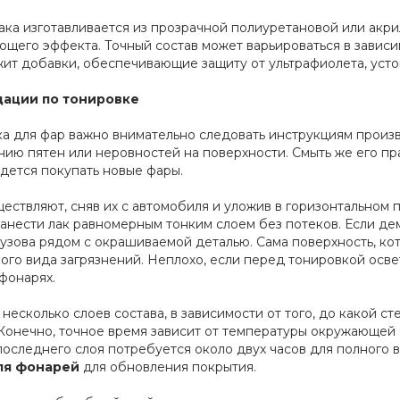
ака изготавливается из прозрачной полиуретановой или акр
щего эффекта. Точный состав может варьироваться в зависим
ит добавки, обеспечивающие защиту от ультрафиолета, усто
ации по тонировке
а для фар важно внимательно следовать инструкциям произв
нию пятен или неровностей на поверхности. Смыть же его пр
идется покупать новые фары.
ествляют, сняв их с автомобиля и уложив в горизонтальном
нанести лак равномерным тонким слоем без потеков. Если д
кузова рядом с окрашиваемой деталью. Сама поверхность, ко
ого вида загрязнений. Неплохо, если перед тонировкой осв
 фонарях.
несколько слоев состава, в зависимости от того, до какой с
 Конечно, точное время зависит от температуры окружающей с
оследнего слоя потребуется около двух часов для полного 
ля фонарей
для обновления покрытия.