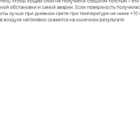
йтесь, чтобы общий слой не получился слишком толстым – это
ной обстановки и самой аварии. Если поверхность получилась
оты лучше при дневном свете при температуре не ниже +10
в воздухе негативно скажется на конечном результате.