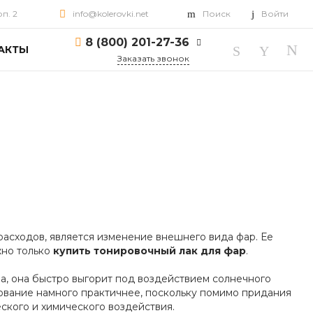
рп. 2
info@kolerovki.net
Поиск
Войти
8 (800) 201-27-36
АКТЫ
Заказать звонок
8 (800) 201-27-36
г. Ярославль, пр-т
Октября, д. 82, корп. 2
Пн-Пт: 10:00-18:00 Cб-
Вс: Выходной
info@kolerovki.net
расходов, является изменение внешнего вида фар. Ее
жно только
купить тонировочный лак для фар
.
а, она быстро выгорит под воздействием солнечного
зование намного практичнее, поскольку помимо придания
ского и химического воздействия.