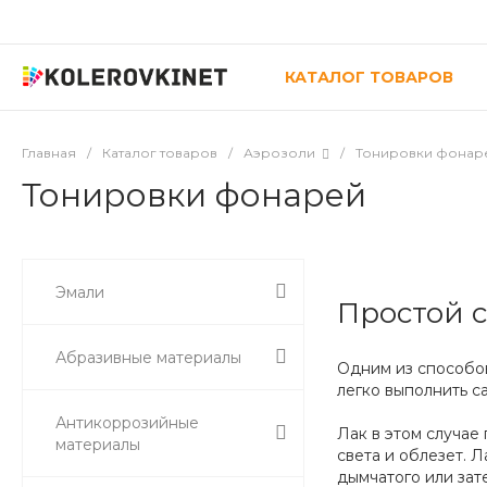
КАТАЛОГ ТОВАРОВ
Главная
/
Каталог товаров
/
Аэрозоли
/
Тонировки фонар
Тонировки фонарей
Эмали
Простой с
Абразивные материалы
Одним из способов
легко выполнить с
Антикоррозийные
Лак в этом случае
материалы
света и облезет. 
дымчатого или зат