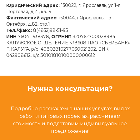
Юридический адрес:
150022, г. Ярославль, ул.1-я
Портовая, д.21, кв.151
Фактический адрес:
150044, г.Ярославль, пр-т
Октября, д.82, стр.1
Тел./факс:
8(4852)98-51-95
ИНН
760411538378,
ОГРНИП
320762700028984
КАЛУЖСКОЕ ОТДЕЛЕНИЕ №8608 ПАО «СБЕРБАНК»
Г. КАЛУГА, р/с 40802810277030021202, БИК
042908612, к/с 30101810100000000612
Нужна консультация?
Подробно расскажем о наших услугах, видах
работ и типовых проектах, рассчитаем
стоимость и подготовим индивидуальное
предложение!