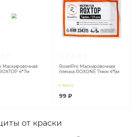
o Маскировочная
RoxelPro Маскировочная
 ROXTOP 4*7м
пленка ROXONE 7мкм 4*5м
Мало
99 ₽
иты от краски