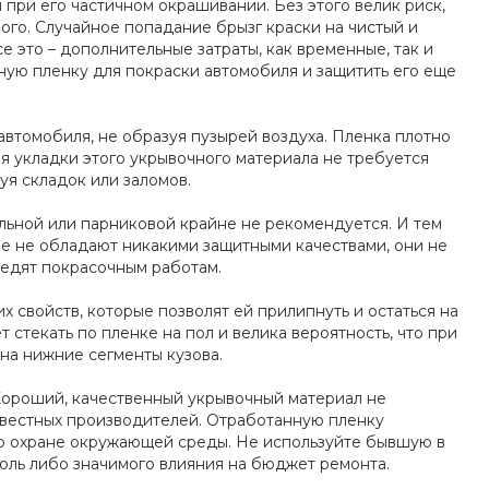
при его частичном окрашивании. Без этого велик риск,
ого. Случайное попадание брызг краски на чистый и
се это – дополнительные затраты, как временные, так и
ную пленку для покраски автомобиля и защитить его еще
автомобиля, не образуя пузырей воздуха. Пленка плотно
я укладки этого укрывочного материала не требуется
уя складок или заломов.
ьной или парниковой крайне не рекомендуется. И тем
ние не обладают никакими защитными качествами, они не
редят покрасочным работам.
х свойств, которые позволят ей прилипнуть и остаться на
т стекать по пленке на пол и велика вероятность, что при
 на нижние сегменты кузова.
 Хороший, качественный укрывочный материал не
звестных производителей. Отработанную пленку
по охране окружающей среды. Не используйте бывшую в
коль либо значимого влияния на бюджет ремонта.