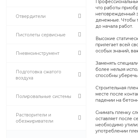
Профессиональные 
что работы приобр
неповрежденный эле
Отвердители
денежные. Чтобы т
до начала работ.
Пистолеты сервисные
Высокие статическ
прилегает всей св
особых знаний, ва
Пневмоинструмент
Заменять специал
более нельзя испо
Подготовка сжатого
способны уберечь 
воздуха
Строительная плен
месте после контак
Полировальные системы
падении на бетонн
Снимать пленку сл
Растворители и
оставляет после с
обезжириватели
необходимо утилиз
употреблении плен