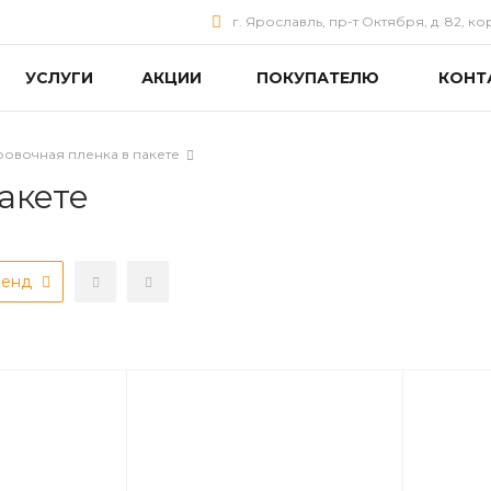
г. Ярославль, пр-т Октября, д. 82, ко
УСЛУГИ
АКЦИИ
ПОКУПАТЕЛЮ
КОНТ
овочная пленка в пакете
акете
ренд