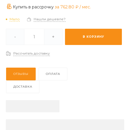
Купить в рассрочку
за
762.80 ₽
/ мес.
Мало
Нашли дешевле?
и -
Мало
-
+
В КОРЗИНУ
 (2-3 дня) -
Отстуствует
Рассчитать доставку
ОТЗЫВЫ
ОПЛАТА
ДОСТАВКА