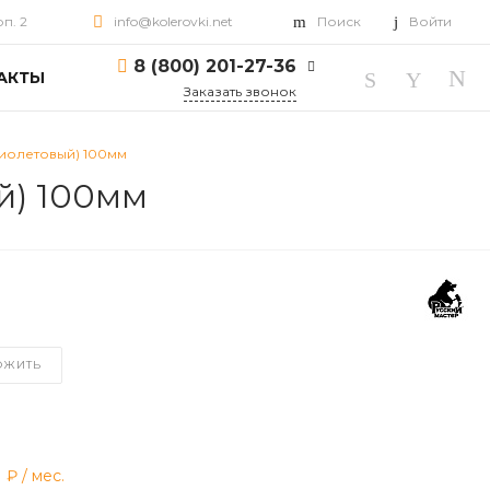
рп. 2
info@kolerovki.net
Поиск
Войти
8 (800) 201-27-36
АКТЫ
Заказать звонок
8 (800) 201-27-36
фиолетовый) 100мм
г. Ярославль, пр-т
Октября, д. 82, корп. 2
й) 100мм
Пн-Пт: 10:00-18:00 Cб-
Вс: Выходной
info@kolerovki.net
ОЖИТЬ
1 ₽
/ мес.