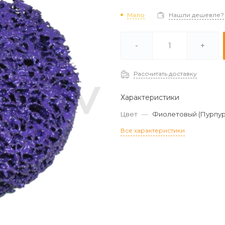
Мало
Нашли дешевле?
В наличии -
Мало
-
+
Под заказ (2-3 дня) -
Отстуствует
Рассчитать доставку
Характеристики
Цвет
—
Фиолетовый (Пурпур
Все характеристики