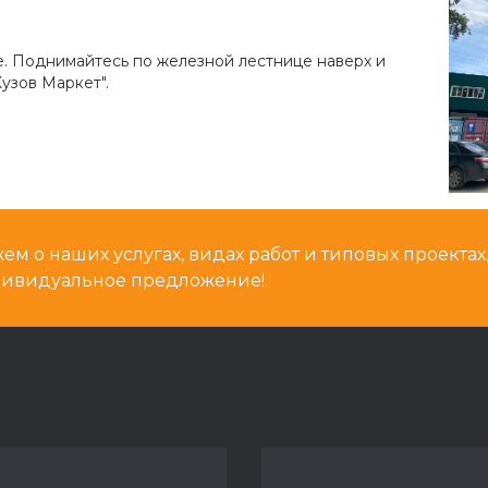
е. Поднимайтесь по железной лестнице наверх и
узов Маркет".
м о наших услугах, видах работ и типовых проектах
дивидуальное предложение!