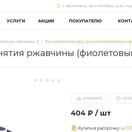
г. Ярославль, пр-т Октября, д. 82, ко
УСЛУГИ
АКЦИИ
ПОКУПАТЕЛЮ
КОНТ
мерные абразивы
/
Русский мастер Круг для снятия ржавчины (
снятия ржавчины (фиолетовы
СРАВНИТЬ
ОТЛ
404 ₽
/
шт
Купить в рассрочку
за
10