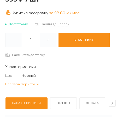
Купить в рассрочку
за
98.80 ₽
/ мес.
Достаточно
Нашли дешевле?
ичии -
Мало
-
+
В КОРЗИНУ
каз (2-3 дня) -
Отстуствует
Рассчитать доставку
Характеристики
Цвет
—
Черный
Все характеристики
ХАРАКТЕРИСТИКИ
ОТЗЫВЫ
ОПЛАТА
Д