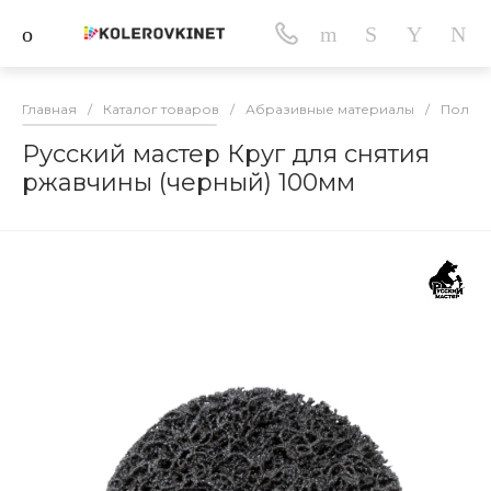
Главная
/
Каталог товаров
/
Абразивные материалы
/
Полим
Русский мастер Круг для снятия
ржавчины (черный) 100мм