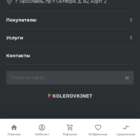
г. Ярославль, пр-т Октября, д. 82, корп. 2
Покупателю
Услуги
Контакты
© 2021 - 2026 Колеровки.Нет. Все права защищены.
Главная
Главная
Кабинет
Кабинет
Корзина
Корзина
Избранные
Избранные
Сравнение
Сравнение