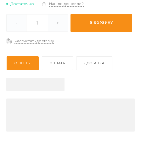
Достаточно
Нашли дешевле?
ичии -
Мало
-
+
В КОРЗИНУ
каз (2-3 дня) -
Отстуствует
Рассчитать доставку
ОТЗЫВЫ
ОПЛАТА
ДОСТАВКА