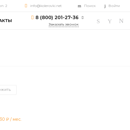
рп. 2
info@kolerovki.net
Поиск
Войти
8 (800) 201-27-36
АКТЫ
Заказать звонок
8 (800) 201-27-36
г. Ярославль, пр-т
Октября, д. 82, корп. 2
Пн-Пт: 10:00-18:00 Cб-
Вс: Выходной
info@kolerovki.net
ОЖИТЬ
.30 ₽
/ мес.