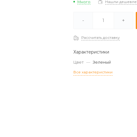
Много
Нашли дешевле
В наличии -
Много
-
+
Под заказ (2-3 дня) -
Отстуствует
Рассчитать доставку
Характеристики
Цвет
—
Зеленый
Все характеристики