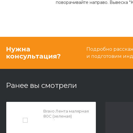
поворачивайте направо. Вывеска "К
Нужна
Подробно расскаже
консультация?
и подготовим ин
Ранее вы смотрели
Bravo Лента малярная
80С (зеленая)
24мм*40м