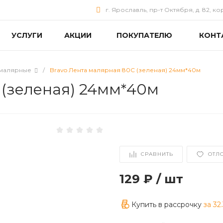
г. Ярославль, пр-т Октября, д. 82, ко
УСЛУГИ
АКЦИИ
ПОКУПАТЕЛЮ
КОНТ
 малярные
/
Bravo Лента малярная 80С (зеленая) 24мм*40м
 (зеленая) 24мм*40м
СРАВНИТЬ
ОТЛ
129 ₽
/
шт
Купить в рассрочку
за
32