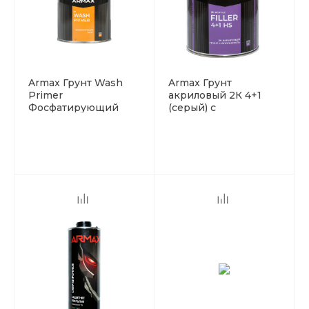
Armax Грунт Wash
Armax Грунт
Primer
акриловый 2К 4+1
Фосфатирующий
(серый) с
красно-коричневый
отвердителем 1,2 кг
с отвердителем 2K
0,8 кг