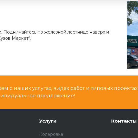
е. Поднимайтесь по железной лестнице наверх и
узов Маркет".
м о наших услугах, видах работ и типовых проектах
дивидуальное предложение!
Услуги
Контакты
Колеровка