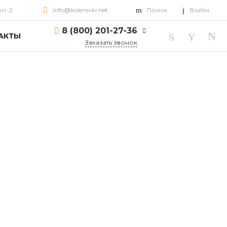
рп. 2
info@kolerovki.net
Поиск
Войти
8 (800) 201-27-36
АКТЫ
Заказать звонок
8 (800) 201-27-36
г. Ярославль, пр-т
Октября, д. 82, корп. 2
Пн-Пт: 10:00-18:00 Cб-
Вс: Выходной
info@kolerovki.net