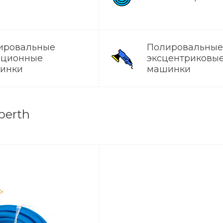
ировальные
Полировальные
ационные
эксцентриковы
инки
машинки
berth