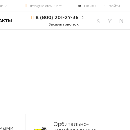
рп. 2
info@kolerovki.net
Поиск
Войти
8 (800) 201-27-36
АКТЫ
Заказать звонок
8 (800) 201-27-36
г. Ярославль, пр-т
Октября, д. 82, корп. 2
Пн-Пт: 10:00-18:00 Cб-
Вс: Выходной
info@kolerovki.net
Орбитально-
ёмами