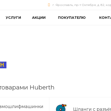
г. Ярославль, пр-т Октября, д. 82, ко
УСЛУГИ
АКЦИИ
ПОКУПАТЕЛЮ
КОНТ
товарами Huberth
вмошлифмашинки
Шланги с разъ