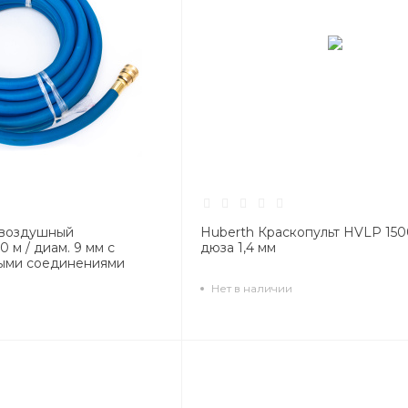
 воздушный
Huberth Краскопульт HVLP 15
 м / диам. 9 мм с
дюза 1,4 мм
ыми соединениями
Нет в наличии