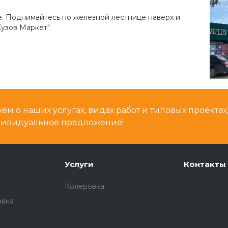
е. Поднимайтесь по железной лестнице наверх и
узов Маркет".
м о наших услугах, видах работ и типовых проектах
дивидуальное предложение!
Услуги
Контакты
Колеровка
авка