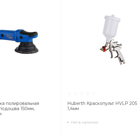
ка полировальная
Huberth Краскопульт HVLP 20
 подошва 150мм,
1,4мм
м
Нет в наличии