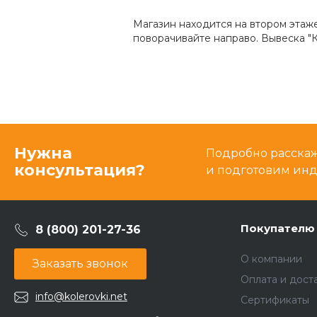
Магазин находится на втором этаж
поворачивайте направо. Вывеска "К
Нужна
Подробно расскаже
консультация?
и подготовим ин
Покупателю
8 (800) 201-27-36
О компании
Заказать звонок
Оплата и дост
info@kolerovki.net
Сертификаты