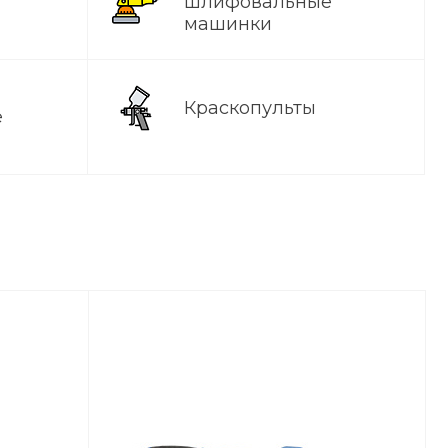
шлифовальные
машинки
Краскопульты
е