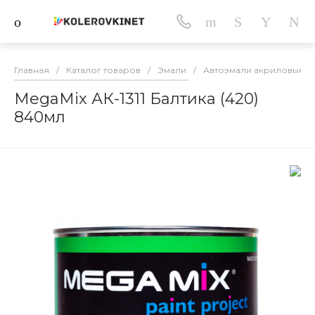
Главная
/
Каталог товаров
/
Эмали
/
Автоэмали акриловые
/
MegaMix АК-1311 Балтика (420)
840мл