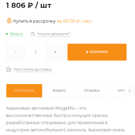
1 806 ₽
/
шт
Купить в рассрочку
за
451.50 ₽
/ мес.
Много
Нашли дешевле?
ии -
Отстуствует
-
+
В КОРЗИНУ
з (2-3 дня) -
Много
Рассчитать доставку
ОПИСАНИЕ
ВИДЕО
ОТЗЫВЫ
ОПЛАТА
Акриловые автоэмали MegaMix – это
высококачественные быстросохнущие краски,
разработанные специально для применения в
индустрии автомобильного ремонта. Акриловая эмаль