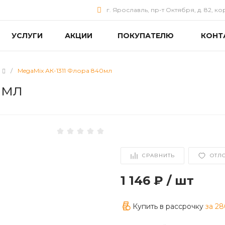
г. Ярославль, пр-т Октября, д. 82, ко
УСЛУГИ
АКЦИИ
ПОКУПАТЕЛЮ
КОНТ
/
MegaMix АК-1311 Флора 840мл
0мл
СРАВНИТЬ
ОТЛ
1 146 ₽
/
шт
Купить в рассрочку
за
28