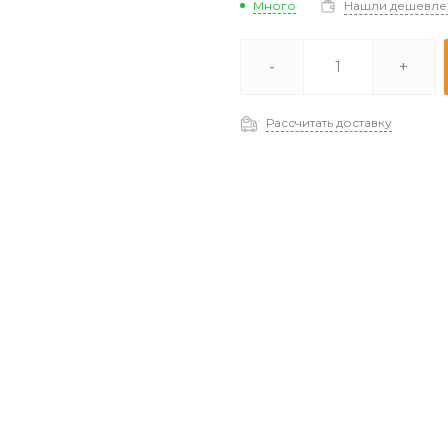
Много
Нашли дешевле
В наличии -
Отстуствует
-
+
Под заказ (2-3 дня) -
Много
Рассчитать доставку