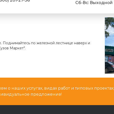
(800) 201-27-36
Cб-Вс: Выходной
е. Поднимайтесь по железной лестнице наверх и
узов Маркет".
м о наших услугах, видах работ и типовых проектах
дивидуальное предложение!