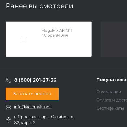
Ранее вы смотрели
MegaMix АК-1311
Флора 840мл
Покупателю
8 (800) 201-27-36
О компании
Заказать звонок
Оплата и дост
info@kolerovki.net
Сертификаты
г. Ярославль, пр-т Октября, д.
82, корп. 2