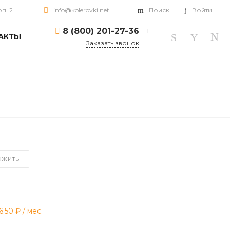
рп. 2
info@kolerovki.net
Поиск
Войти
8 (800) 201-27-36
АКТЫ
Заказать звонок
8 (800) 201-27-36
г. Ярославль, пр-т
Октября, д. 82, корп. 2
Пн-Пт: 10:00-18:00 Cб-
Вс: Выходной
info@kolerovki.net
ОЖИТЬ
6.50 ₽
/ мес.