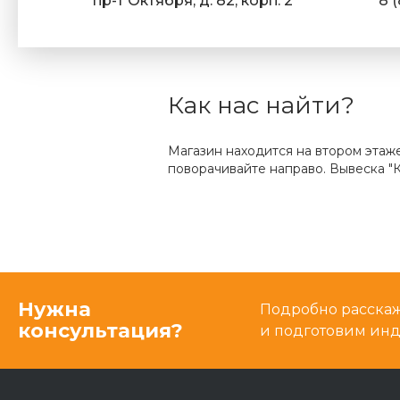
пр-т Октября, д. 82, корп. 2
8 
Как нас найти?
Магазин находится на втором этаж
поворачивайте направо. Вывеска "К
Нужна
Подробно расскаже
консультация?
и подготовим ин