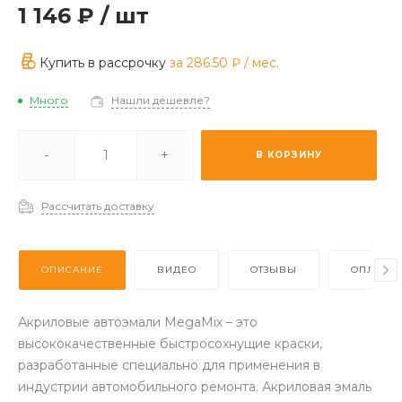
1 146 ₽
/
шт
Купить в рассрочку
за
286.50 ₽
/ мес.
Много
Нашли дешевле?
ии -
Отстуствует
-
+
В КОРЗИНУ
з (2-3 дня) -
Много
Рассчитать доставку
ОПИСАНИЕ
ВИДЕО
ОТЗЫВЫ
ОПЛАТА
Акриловые автоэмали MegaMix – это
высококачественные быстросохнущие краски,
разработанные специально для применения в
индустрии автомобильного ремонта. Акриловая эмаль