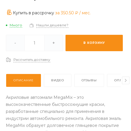
Купить в рассрочку
за
350.50 ₽
/ мес.
Много
Нашли дешевле?
ии -
Отстуствует
-
+
В КОРЗИНУ
з (2-3 дня) -
Много
Рассчитать доставку
ОПИСАНИЕ
ВИДЕО
ОТЗЫВЫ
ОПЛАТА
Акриловые автоэмали MegaMix – это
высококачественные быстросохнущие краски,
разработанные специально для применения в
индустрии автомобильного ремонта. Акриловая эмаль
MegaMix образует долговечное глянцевое покрытие