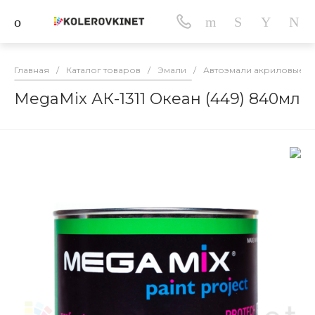
Главная
/
Каталог товаров
/
Эмали
/
Автоэмали акриловые
/
MegaMix АК-1311 Океан (449) 840мл