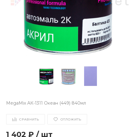
MegaMix АК-1311 Океан (449) 840мл
СРАВНИТЬ
ОТЛОЖИТЬ
1 402 ₽
/
шт