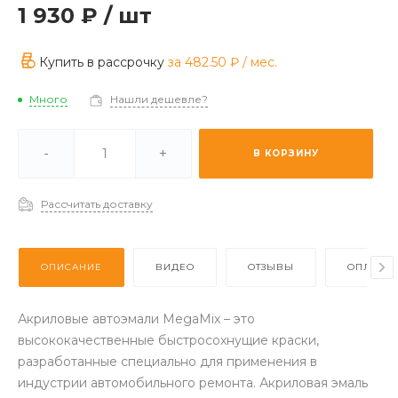
1 930 ₽
/
шт
Купить в рассрочку
за
482.50 ₽
/ мес.
Много
Нашли дешевле?
ии -
Мало
-
+
В КОРЗИНУ
з (2-3 дня) -
Много
Рассчитать доставку
ОПИСАНИЕ
ВИДЕО
ОТЗЫВЫ
ОПЛАТА
Акриловые автоэмали MegaMix – это
высококачественные быстросохнущие краски,
разработанные специально для применения в
индустрии автомобильного ремонта. Акриловая эмаль