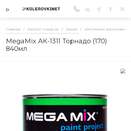
Главная
/
Каталог товаров
/
Эмали
/
Автоэмали акриловые
/
MegaMix АК-1311 Торнадо (170)
840мл