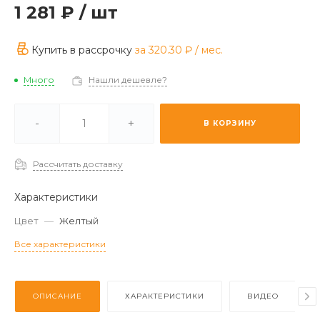
1 281 ₽
/
шт
Купить в рассрочку
за
320.30 ₽
/ мес.
Много
Нашли дешевле?
ии -
Мало
-
+
В КОРЗИНУ
з (2-3 дня) -
Много
Рассчитать доставку
Характеристики
Цвет
—
Желтый
Все характеристики
ОПИСАНИЕ
ХАРАКТЕРИСТИКИ
ВИДЕО