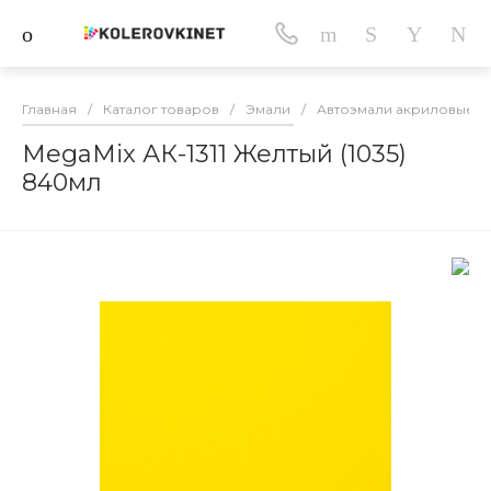
Главная
/
Каталог товаров
/
Эмали
/
Автоэмали акриловые
/
MegaMix АК-1311 Желтый (1035)
840мл