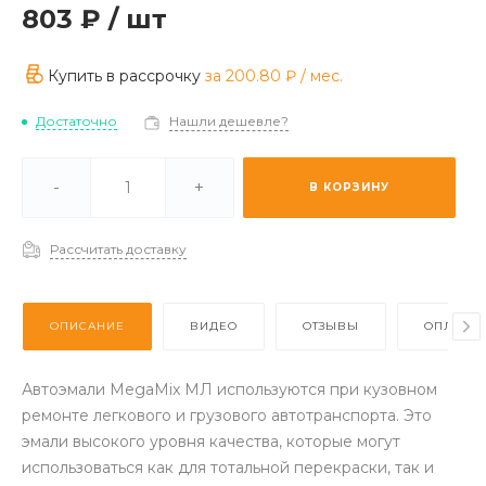
803 ₽
/
шт
Купить в рассрочку
за
200.80 ₽
/ мес.
Достаточно
Нашли дешевле?
ичии -
Мало
-
+
В КОРЗИНУ
каз (2-3 дня) -
Отстуствует
Рассчитать доставку
ОПИСАНИЕ
ВИДЕО
ОТЗЫВЫ
ОПЛАТА
Автоэмали MegaMix МЛ используются при кузовном
ремонте легкового и грузового автотранспорта. Это
эмали высокого уровня качества, которые могут
использоваться как для тотальной перекраски, так и