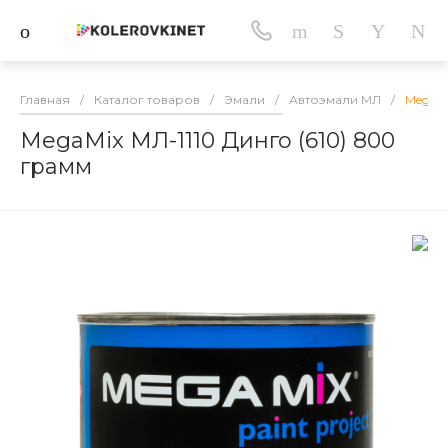
Главная
/
Каталог товаров
/
Эмали
/
Автоэмали МЛ
/
MegaMi
MegaMix МЛ-1110 Динго (610) 800
грамм