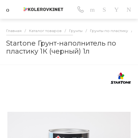
Главная
/
Каталог товаров
/
Грунты
/
Грунты по пластику
/
S
Startone Грунт-наполнитель по
пластику 1К (черный) 1л