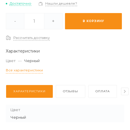
Достаточно
Нашли дешевле?
ичии -
Мало
-
+
В КОРЗИНУ
каз (2-3 дня) -
Отстуствует
Рассчитать доставку
Характеристики
Цвет
—
Черный
Все характеристики
ХАРАКТЕРИСТИКИ
ОТЗЫВЫ
ОПЛАТА
Д
Цвет
Черный