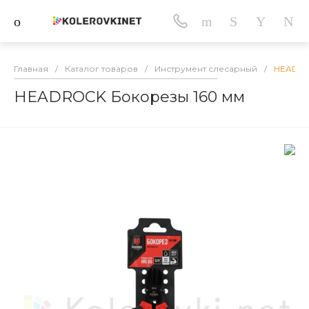
Главная
/
Каталог товаров
/
Инструмент слесарный
/
HEADRO
HEADROCK Бокорезы 160 мм