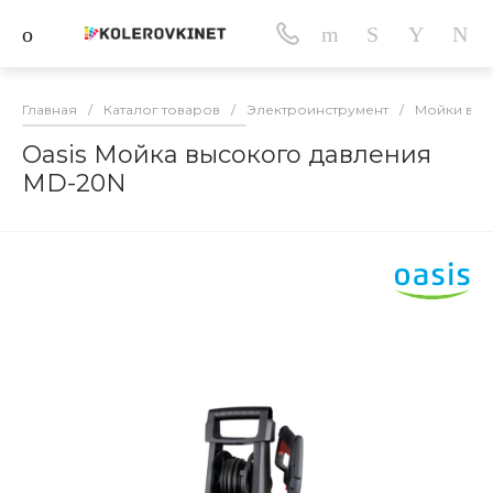
Главная
/
Каталог товаров
/
Электроинструмент
/
Мойки выс
Oasis Мойка высокого давления
MD-20N