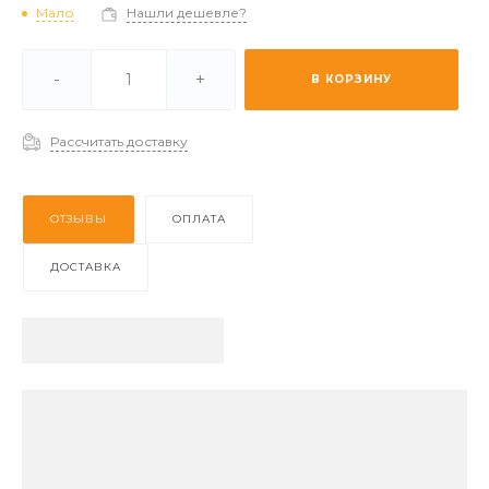
Мало
Нашли дешевле?
и -
Мало
-
+
В КОРЗИНУ
 (2-3 дня) -
Отстуствует
Рассчитать доставку
ОТЗЫВЫ
ОПЛАТА
ДОСТАВКА