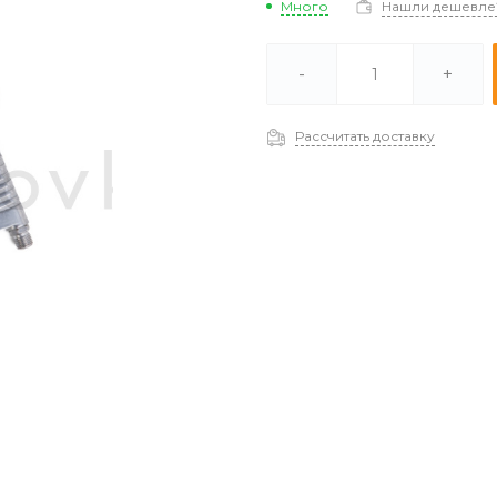
Много
Нашли дешевле
В наличии -
Мало
-
+
Под заказ (2-3 дня) -
Отстуствует
Рассчитать доставку