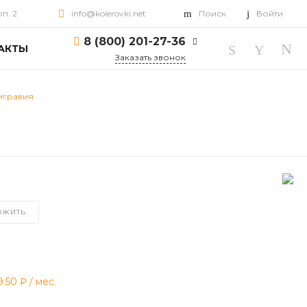
рп. 2
info@kolerovki.net
Поиск
Войти
8 (800) 201-27-36
АКТЫ
Заказать звонок
8 (800) 201-27-36
тигравия
г. Ярославль, пр-т
Октября, д. 82, корп. 2
Пн-Пт: 10:00-18:00 Cб-
Вс: Выходной
info@kolerovki.net
ОЖИТЬ
9.50 ₽
/ мес.