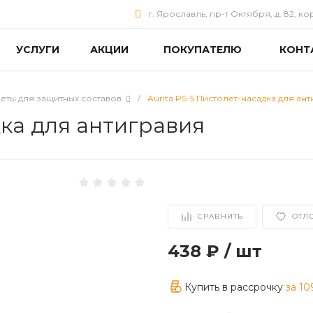
г. Ярославль, пр-т Октября, д. 82, ко
УСЛУГИ
АКЦИИ
ПОКУПАТЕЛЮ
КОНТ
еты для защитных составов
/
Aurita PS-5 Пистолет-насадка для ан
дка для антигравия
СРАВНИТЬ
ОТЛ
438 ₽
/
шт
Купить в рассрочку
за
10